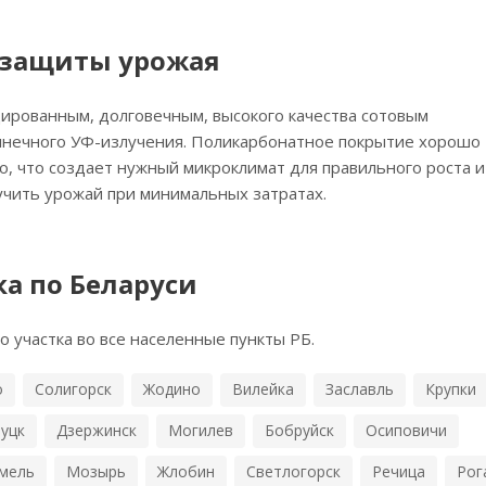
 защиты урожая
ированным, долговечным, высокого качества сотовым
лнечного УФ-излучения. Поликарбонатное покрытие хорошо
ло, что создает нужный микроклимат для правильного роста и
учить урожай при минимальных затратах.
ка по Беларуси
 участка во все населенные пункты РБ.
о
Солигорск
Жодино
Вилейка
Заславль
Крупки
уцк
Дзержинск
Могилев
Бобруйск
Осиповичи
мель
Мозырь
Жлобин
Светлогорск
Речица
Рог