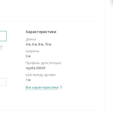
Характеристики
Длина
4 м, 6 м, 8 м, 10 м
е?
Ширина
3 м
Профиль дуги (опоры)
труба 20Х20
Шаг между дугами
1 м
-
Все характеристики