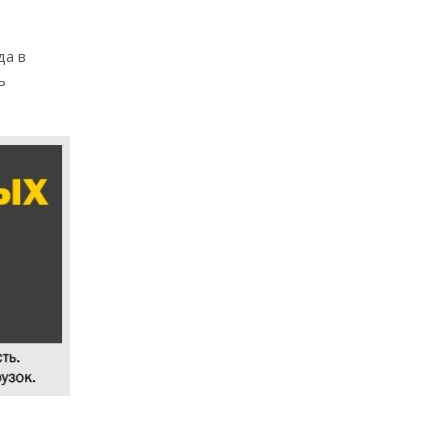
да в
ь