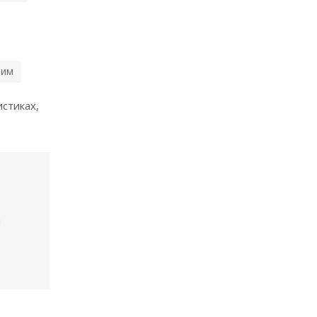
ним
стиках,
и