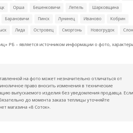
цк
Орша
Бешенковичи
Лепель
Шарковщина
Барановичи
Пинск
Лунинец
Иваново
Кобрин
ыск
Лида
Островец
Сморгонь
Новогрудок
Сло
ц» РБ – является источником информации о фото, характери
тавленной на фото может незначительно отличаться от
диноличное право вносить изменения в технические
тацию выпускаемого изделия без уведомления продавца. Есл
обязательно до момента заказа теплицы уточняйте
т магазина «8 Соток».