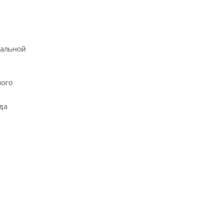
ральной
ного
да