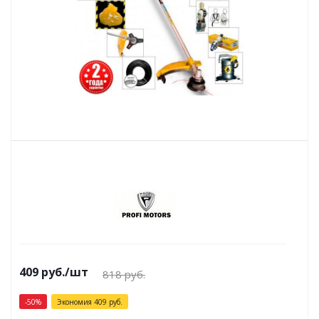
409
руб.
/шт
818
руб.
-
50
%
Экономия
409
руб.