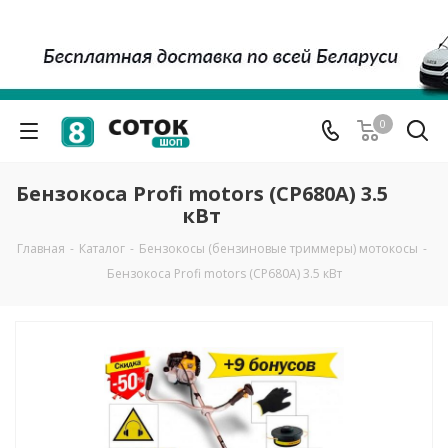
0
Бензокоса Profi motors (CР680А) 3.5
кВт
Главная
-
Каталог
-
Бензокосы (бензиновые триммеры) мотокосы
-
Бензокоса Profi motors (CР680А) 3.5 кВт