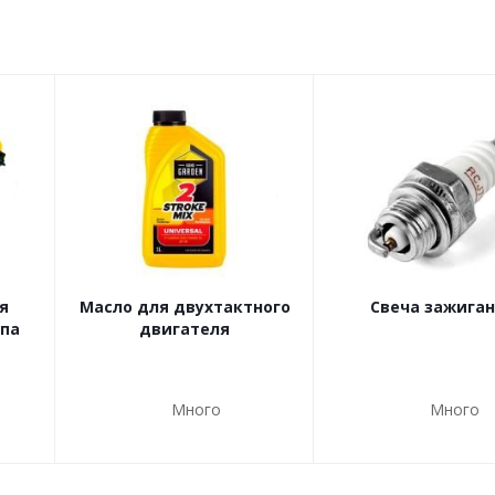
я
Масло для двухтактного
Свеча зажига
ипа
двигателя
Много
Много