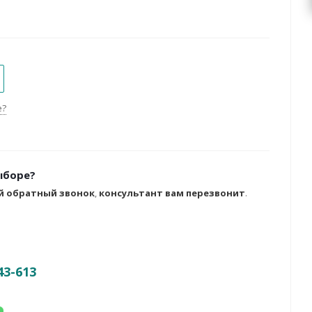
е?
ыборе?
й обратный звонок
,
консультант вам перезвонит
.
43-613