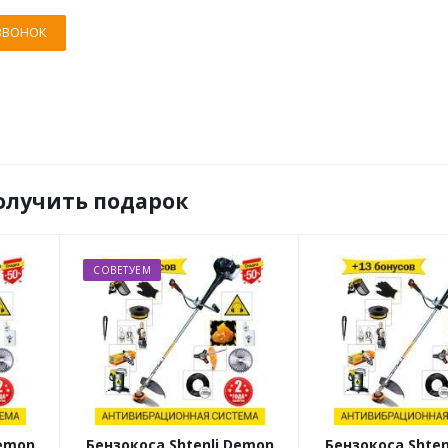
ЗВОНОК
олучить подарок
СОВЕТУЕМ
Demon
Бензокоса Shtenli Demon
Бензокоса Shten