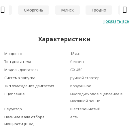
рин
Сморгонь
Минск
Гродно
Бр
Previous
Ne
Показать все
Характеристики
Мощность
18 л.с
Тип двигателя
бензин
Модель двигателя
GX 450
Система запуска
ручной стартер
Тип охлаждения двигателя
воздушное
Сцепление
многодисковое сцепление в
масляной ванне
Редуктор
шестеренчатый
Наличие вала отбора
есть
мощности (ВОМ)