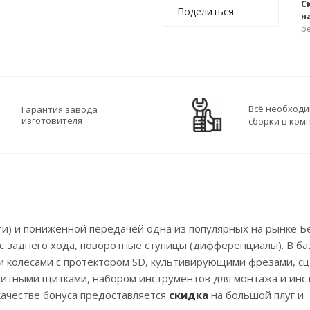
С
Поделиться
н
р
Всё необходи
Гарантия завода
изготовителя
сборки в ком
ти) и пониженной передачей одна из популярных на рынке Б
рс заднего хода, поворотные ступицы (дифференциалы). В б
 колесами с протектором SD, культивирующими фрезами, сц
щитными щитками, набором инструментов для монтажа и инс
 качестве бонуса предоставляется
скидка
на большой плуг и