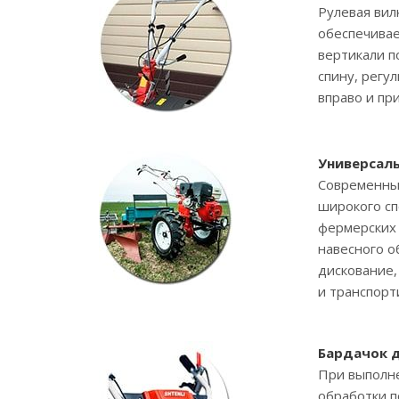
Рулевая вил
обеспечивае
вертикали п
спину, регу
вправо и пр
Универсал
Современный
широкого сп
фермерских 
навесного о
дискование, 
и транспорт
Бардачок 
При выполне
обработки п