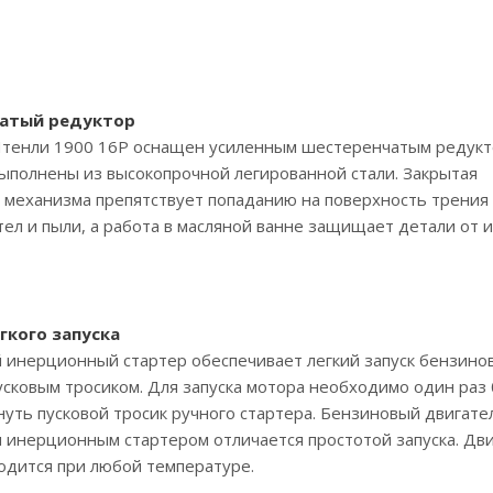
атый редуктор
тенли 1900 16P оснащен усиленным шестеренчатым редукт
полнены из высокопрочной легированной стали. Закрытая
 механизма препятствует попаданию на поверхность трения
ел и пыли, а работа в масляной ванне защищает детали от и
гкого запуска
инерционный стартер обеспечивает легкий запуск бензино
усковым тросиком. Для запуска мотора необходимо один раз
нуть пусковой тросик ручного стартера. Бензиновый двигате
инерционным стартером отличается простотой запуска. Дв
одится при любой температуре.