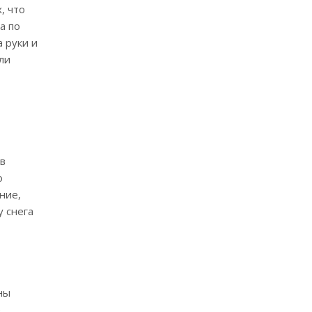
, что
а по
 руки и
ли
 в
о
ние,
у снега
ны
е