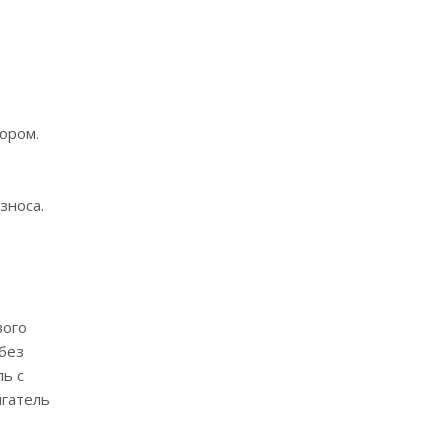
ором.
зноса.
вого
 без
ль с
игатель