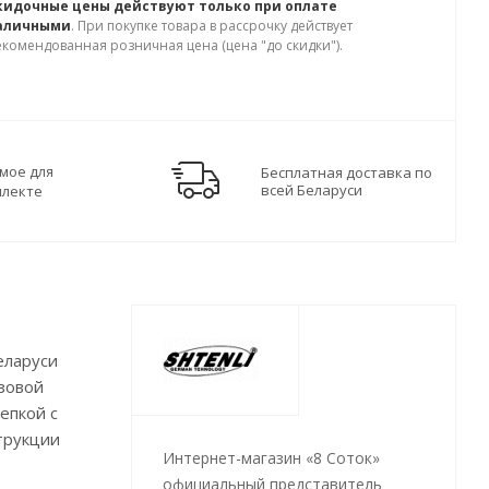
кидочные цены действуют только при оплате
аличными
. При покупке товара в рассрочку действует
екомендованная розничная цена (цена "до скидки").
мое для
Бесплатная доставка по
всей Беларуси
плекте
еларуси
азовой
епкой с
трукции
Интернет-магазин «8 Соток»
официальный представитель