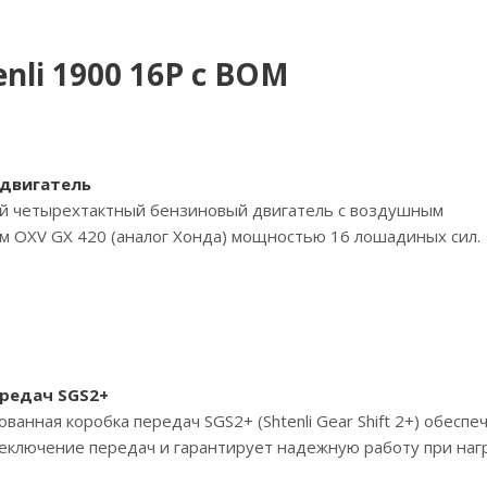
nli 1900 16P с ВОМ
двигатель
й четырехтактный бензиновый двигатель с воздушным
 OXV GX 420 (аналог Хонда) мощностью 16 лошадиных сил.
редач SGS2+
анная коробка передач SGS2+ (Shtenli Gear Shift 2+) обеспе
еключение передач и гарантирует надежную работу при нагр