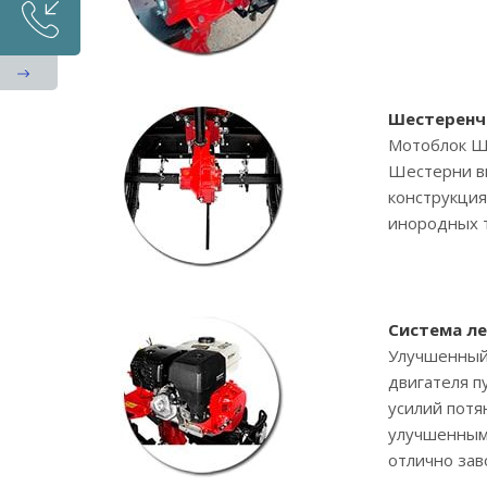
Шестеренч
Мотоблок Ш
Шестерни вы
конструкция
инородных т
Система ле
Улучшенный 
двигателя п
усилий потя
улучшенным 
отлично зав