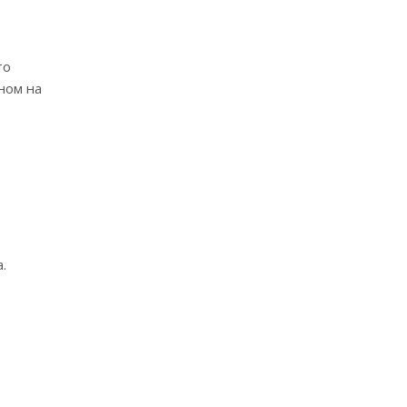
то
ном на
.