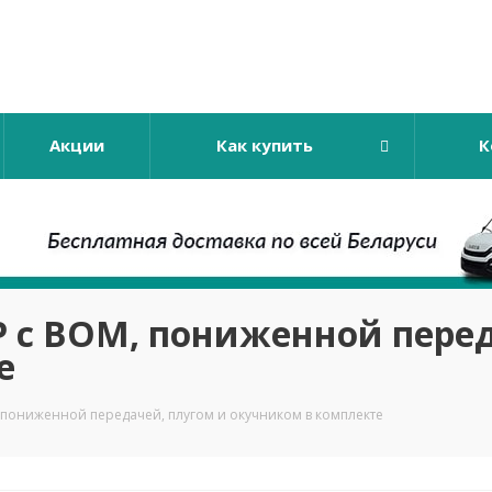
Акции
Как купить
К
6P с ВОМ, пониженной пере
е
, пониженной передачей, плугом и окучником в комплекте