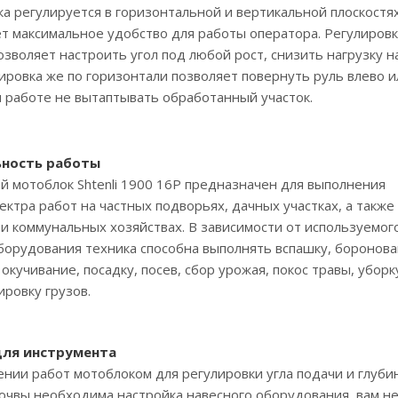
ка регулируется в горизонтальной и вертикальной плоскостях
т максимальное удобство для работы оператора. Регулировк
озволяет настроить угол под любой рост, снизить нагрузку на
лировка же по горизонтали позволяет повернуть руль влево и
и работе не вытаптывать обработанный участок.
ьность работы
 мотоблок Shtenli 1900 16P предназначен для выполнения
ектра работ на частных подворьях, дачных участках, а также
и коммунальных хозяйствах. В зависимости от используемог
борудования техника способна выполнять вспашку, боронова
окучивание, посадку, посев, сбор урожая, покос травы, уборк
ировку грузов.
для инструмента
нии работ мотоблоком для регулировки угла подачи и глуби
очвы необходима настройка навесного оборудования, вам н