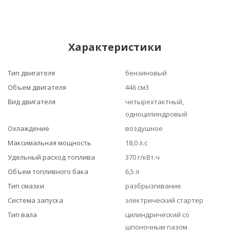
Характеристики
Тип двигателя
бензиновый
Объем двигателя
446 см3
Вид двигателя
четырехтактный,
одноцилиндровый
Охлаждение
воздушное
Максимальная мощность
18,0 л.с
Удельный расход топлива
370 г/кВт.ч
Объем топливного бака
6,5 л
Тип смазки
разбрызгивание
Система запуска
электрический стартер
Тип вала
цилиндрический со
шпоночным пазом