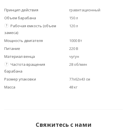
Принцип действия
гравитационный
Объем барабана
150 л
?
Рабочая емкость (объем
120 л
замеса)
Мощность двигателя
1000 Вт
Питание
220 В
Материал венца
чугун
?
Частота вращения
28 об/мин
барабана
Размер упаковки
77x62x43 см
Масса
48 кг
Свяжитесь с нами