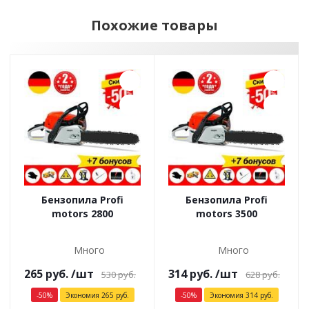
Похожие товары
Бензопила Profi
Бензопила Profi
motors 2800
motors 3500
Много
Много
265
руб.
/шт
314
руб.
/шт
530
руб.
628
руб.
-
50
%
Экономия
265
руб.
-
50
%
Экономия
314
руб.